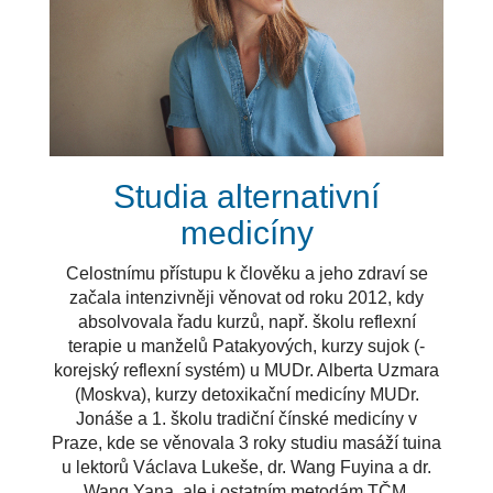
Studia alternativní
medicíny
Celostnímu přístupu k člověku a jeho zdraví se
začala intenzivněji věnovat od roku 2012, kdy
absolvovala řadu kurzů, např. školu reflexní
terapie u manželů Patakyových, kurzy sujok (-
korejský reflexní systém) u MUDr. Alberta Uzmara
(Moskva), kurzy detoxikační medicíny MUDr.
Jonáše a 1. školu tradiční čínské medicíny v
Praze, kde se věnovala 3 roky studiu masáží tuina
u lektorů Václava Lukeše, dr. Wang Fuyina a dr.
Wang Yana, ale i ostatním metodám TČM.