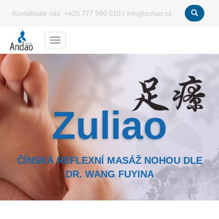
Kontaktujte nás:
+420 777 990 510
|
info@zuliao.cz
Menu
Zuliao
ČÍNSKÁ REFLEXNÍ MASÁŽ NOHOU DLE
DR. WANG FUYINA