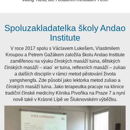
Spoluzakladatelka školy Andao
Institute
V roce 2017 spolu s Václavem Lukešem, Vlastimilem
Kroupou a Petrem Gažákem založila školu Andao Institute
zaměřenou na výuku čínských masáží tuina, dětských
čínských masáží – xiao´ er tuina, reflexních masáží – zuliao
a dalších disciplín v rámci metod pěstování života
yangshengfa. Zde působí jako lektorka metod zuliao a
čínských masáží tuina. Jako terapeutka pracuje na klinice
tradiční čínské medicíny Klinika Pivoňka na Praze 7 a nyní
nově také v Krásné Lípě ve Šluknovském výběžku.