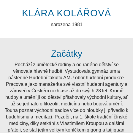
KLÁRA KOLÁŘOVÁ
narozena 1981
Začátky
Pochází z umělecké rodiny a od raného dětství se
věnovala hlavně hudbě. Vystudovala gymnázium a
následně Hudební fakultu AMU obor hudební produkce.
Pracovala jako manažerka své vlastní hudební agentury a
zároveň v Českém rozhlase až do svých 28 let. Kromě
hudby a umění ji od dětství přitahovaly východní kultury, ať
už se jednalo o filozofii, medicínu nebo bojová umění.
Touha poznat východní tradice více do hloubky ji přivedlo k
buddhismu a meditaci. Později, na 1. škole tradiční čínské
medicíny, díky setkání s Vlastimilem Kroupou a dalšími
přáteli, se stal jejím velkým koníčkem qigong a taijiquan.