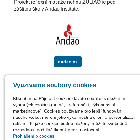
Projekt reflexní masáže nohou ZULIAO je pod
záštitou školy Andao Institute.
andao.cz
Oblíbené odkazy
Využíváme soubory cookies
ANDAO Institute
Kliknutím na Přijmout cookies dáváte souhlas s uložením
Pediatrická Tuina - masáže pro děti
vybraných cookies (nutné, preferenční, výkonnostní,
TČM - 1. škola tradiční čínské medicíny
marketingové). Cookies používáme pro lepší fungování
PRAGON - eshop s produkty TČM
našeho webu, měření jeho výkonnosti a cílení a personalizaci
TCM CAP - nakladatelství s knihami o
reklam. To jaké cookies budou uloženy, můžete svobodně
TCM
rozhodnout pod tlačítkem Upravit nastavení.
Prohlášení o cookies.