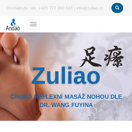
Kontaktujte nás:
+420 777 990 510
|
info@zuliao.cz
Menu
Zuliao
ČÍNSKÁ REFLEXNÍ MASÁŽ NOHOU DLE
DR. WANG FUYINA