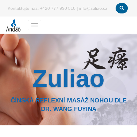
Kontaktujte nás:
+420 777 990 510
|
info@zuliao.cz
Menu
Zuliao
ČÍNSKÁ REFLEXNÍ MASÁŽ NOHOU DLE
DR. WANG FUYINA