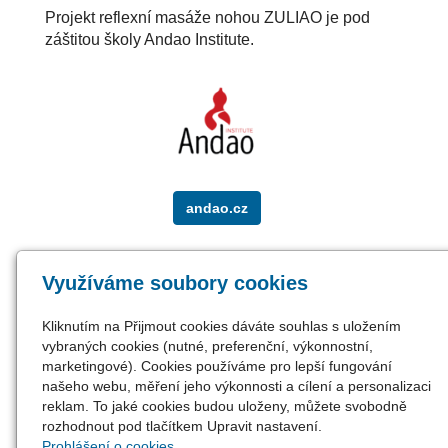
Projekt reflexní masáže nohou ZULIAO je pod
záštitou školy Andao Institute.
andao.cz
Oblíbené odkazy
Využíváme soubory cookies
ANDAO Institute
Kliknutím na Přijmout cookies dáváte souhlas s uložením
Pediatrická Tuina - masáže pro děti
vybraných cookies (nutné, preferenční, výkonnostní,
TČM - 1. škola tradiční čínské medicíny
marketingové). Cookies používáme pro lepší fungování
PRAGON - eshop s produkty TČM
našeho webu, měření jeho výkonnosti a cílení a personalizaci
TCM CAP - nakladatelství s knihami o
reklam. To jaké cookies budou uloženy, můžete svobodně
TCM
rozhodnout pod tlačítkem Upravit nastavení.
Prohlášení o cookies.